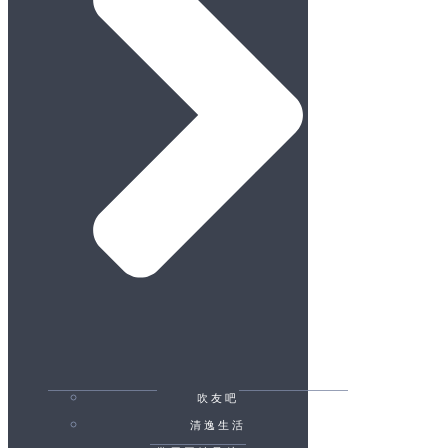
吹友吧
清逸生活