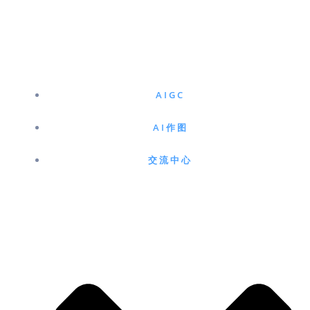
跳
至
内
容
AIGC
AI作图
交流中心