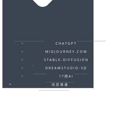
CHATGPT
MIDJOURNEY.COM
STABLE-DIFFUSION
DREAMSTUDIO-SD
17用AI
信息速递