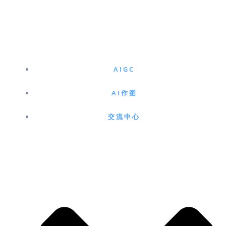
跳
至
内
容
AIGC
AI作图
交流中心