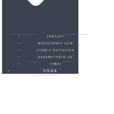
CHATGPT
MIDJOURNEY.COM
STABLE-DIFFUSION
DREAMSTUDIO-SD
17用AI
信息速递