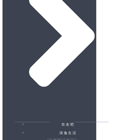
吹友吧
清逸生活