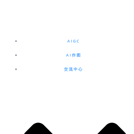
跳
至
内
容
AIGC
AI作图
交流中心