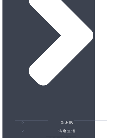
吹友吧
清逸生活