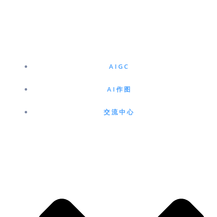
跳
至
内
容
AIGC
AI作图
交流中心