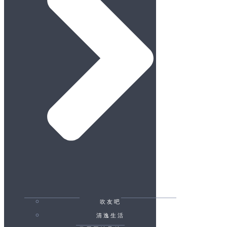
吹友吧
清逸生活