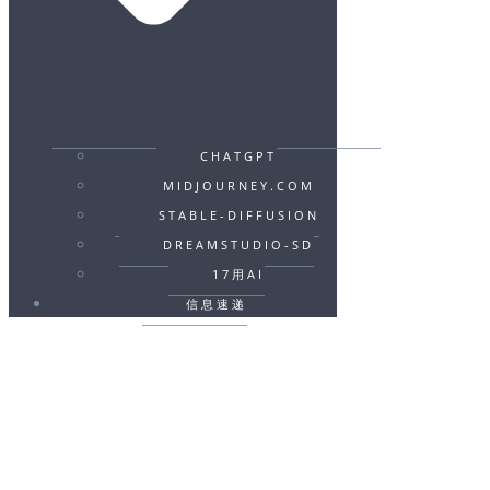
CHATGPT
MIDJOURNEY.COM
STABLE-DIFFUSION
DREAMSTUDIO-SD
17用AI
信息速递